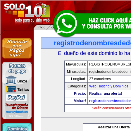
registrodenombresde
El dueño de este dominio lo ha
Mayusculas:
REGISTRODENOMBRES
Minusculas:
registrodenombresdedomi
Longitud:
27 caracteres
Categorias:
Web Hosting y Dominios
Precio:
Realizar una oferta!
Visitar!
registrodenombresdedo
Serán consideradas ofer
Realizar una Oferta