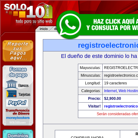
registroelectron
El dueño de este dominio lo ha
Mayusculas:
REGISTROELECTR
Minusculas:
registroelectronico
Longitud:
19 caracteres
Categorias:
Internet
,
Web Hostin
Precio:
$2,900.00
Visitar!
registroelectronic
Serán consideradas ofer
R