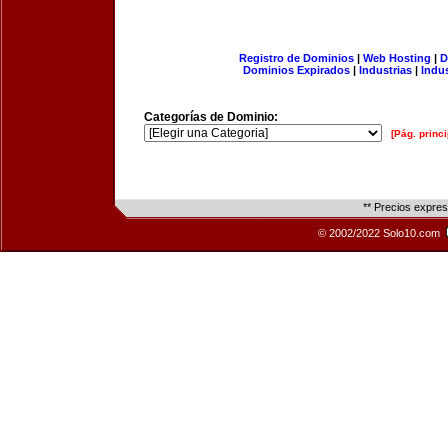
Registro de Dominios
|
Web Hosting
|
D
Dominios Expirados
|
Industrias
|
Indu
Categorías de Dominio:
[Pág. princi
** Precios expre
© 2002/2022 Solo10.com