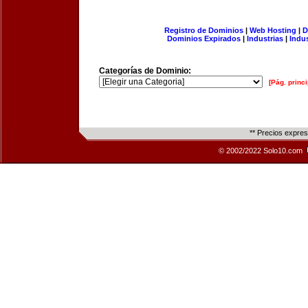
Registro de Dominios
|
Web Hosting
|
D
Dominios Expirados
|
Industrias
|
Indu
Categorías de Dominio:
[Pág. princi
** Precios expre
© 2002/2022 Solo10.com