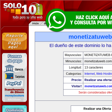
monetizatuwe
El dueño de este dominio lo ha
Mayusculas:
MONETIZATUWEB
Minusculas:
monetizatuweb.com
Longitud:
13 caracteres
Categorias:
Internet
,
Web Hostin
Precio:
Realizar una oferta
Visitar!
monetizatuweb.co
Serán consideradas ofer
Realizar una Oferta