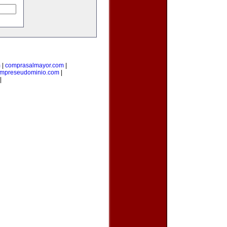
m
|
comprasalmayor.com
|
mpreseudominio.com
|
|