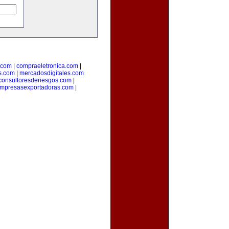
.com
|
compraeletronica.com
|
s.com
|
mercadosdigitales.com
consultoresderiesgos.com
|
mpresasexportadoras.com
|