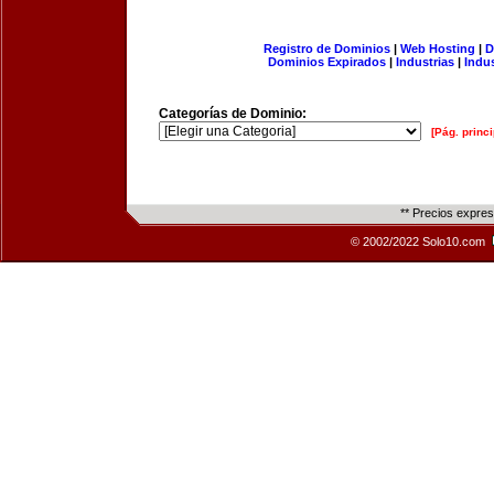
Registro de Dominios
|
Web Hosting
|
D
Dominios Expirados
|
Industrias
|
Indu
Categorías de Dominio:
[Pág. princi
** Precios expre
© 2002/2022 Solo10.com