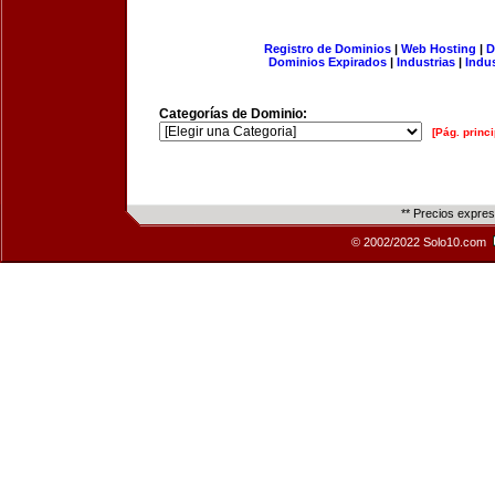
Registro de Dominios
|
Web Hosting
|
D
Dominios Expirados
|
Industrias
|
Indu
Categorías de Dominio:
[Pág. princi
** Precios expre
© 2002/2022 Solo10.com