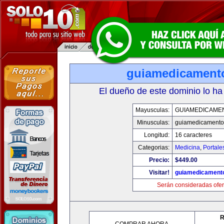
guiamedicament
El dueño de este dominio lo ha
Mayusculas:
GUIAMEDICAME
Minusculas:
guiamedicamento
Longitud:
16 caracteres
Categorias:
Medicina
,
Portale
Precio:
$449.00
Visitar!
guiamedicament
Serán consideradas ofer
R