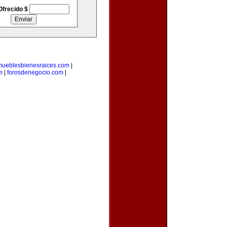
Ofrecido $
mueblesbienesraices.com
|
m
|
forosdenegocio.com
|