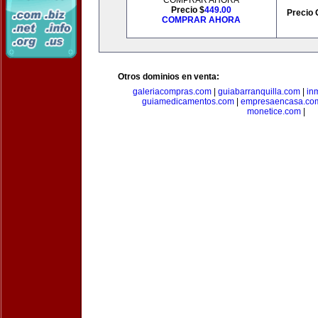
COMPRAR AHORA
Precio $
449.00
Precio 
COMPRAR AHORA
Otros dominios en venta:
galeriacompras.com
|
guiabarranquilla.com
|
in
guiamedicamentos.com
|
empresaencasa.co
monetice.com
|