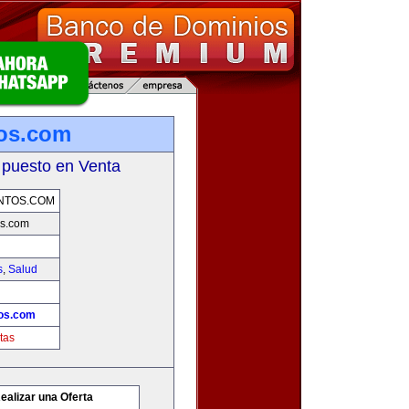
os.com
 puesto en Venta
NTOS.COM
s.com
s
,
Salud
os.com
tas
ealizar una Oferta