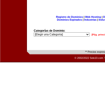
Registro de Dominios
|
Web Hosting
|
D
Dominios Expirados
|
Industrias
|
Indu
Categorías de Dominio:
[Pág. princi
** Precios expre
© 2002/2022 Solo10.com