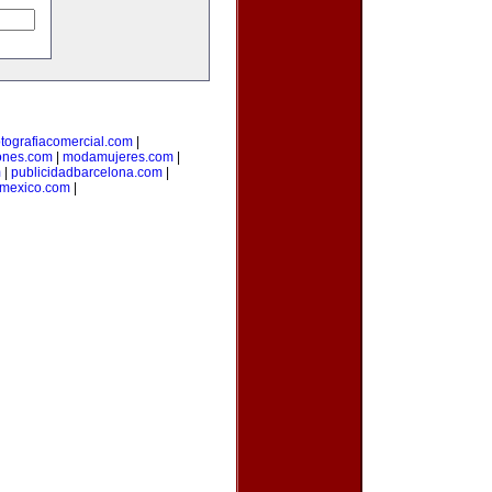
otografiacomercial.com
|
ones.com
|
modamujeres.com
|
m
|
publicidadbarcelona.com
|
nmexico.com
|