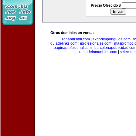
Precio Ofrecido $
Otros dominios en venta:
zonabursatil.com
|
exportimportguide.com
|
f
guiadelinks.com
|
iprofesionales.com
|
maspromoci
paginaprofesional.com
|
barcelonapublicidad.co
rentadeinmuebles.com
|
seleccio