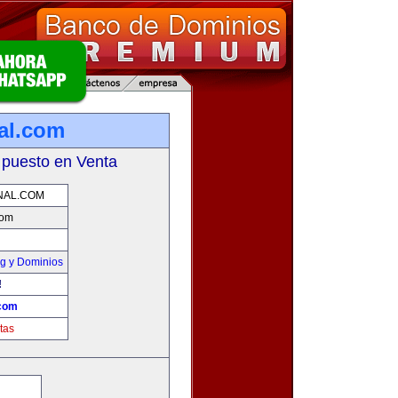
al.com
 puesto en Venta
NAL.COM
com
g y Dominios
!
.com
tas