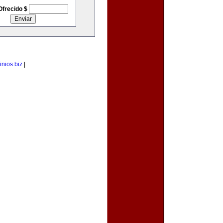
Ofrecido $
nios.biz
|