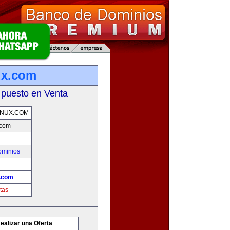
ux.com
 puesto en Venta
INUX.COM
.com
ominios
x.com
tas
ealizar una Oferta