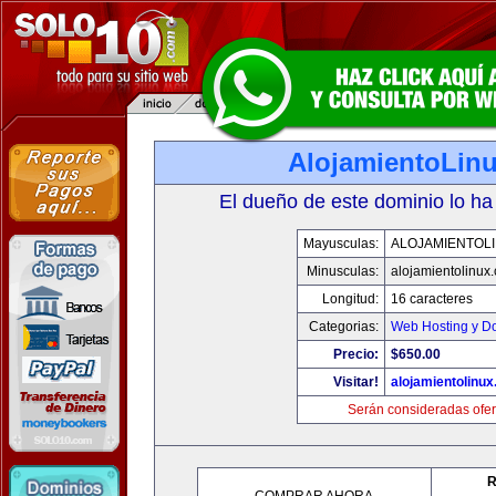
AlojamientoLin
El dueño de este dominio lo ha
Mayusculas:
ALOJAMIENTOL
Minusculas:
alojamientolinux
Longitud:
16 caracteres
Categorias:
Web Hosting y D
Precio:
$650.00
Visitar!
alojamientolinu
Serán consideradas ofer
R