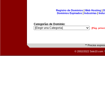
Registro de Dominios
|
Web Hosting
|
D
Dominios Expirados
|
Industrias
|
Indu
Categorías de Dominio:
[Pág. princi
** Precios expre
© 2002/2022 Solo10.com