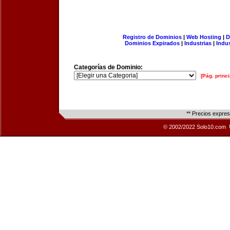
Registro de Dominios
|
Web Hosting
|
D
Dominios Expirados
|
Industrias
|
Indu
Categorías de Dominio:
[Pág. princi
** Precios expre
© 2002/2022 Solo10.com