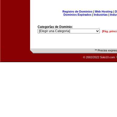
Registro de Dominios
|
Web Hosting
|
D
Dominios Expirados
|
Industrias
|
Indu
Categorías de Dominio:
[Pág. princi
** Precios expre
© 2002/2022 Solo10.com