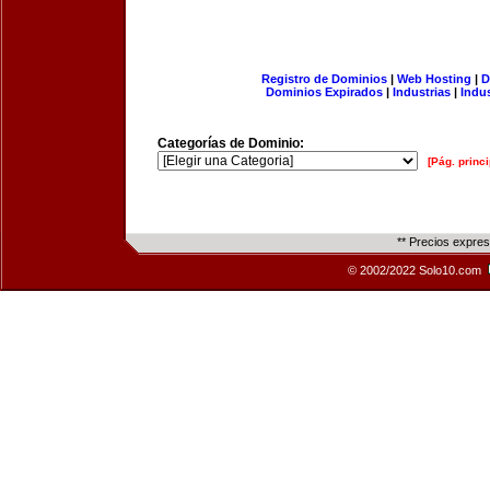
Registro de Dominios
|
Web Hosting
|
D
Dominios Expirados
|
Industrias
|
Indu
Categorías de Dominio:
[Pág. princi
** Precios expre
© 2002/2022 Solo10.com