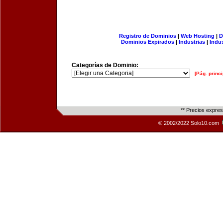
Registro de Dominios
|
Web Hosting
|
D
Dominios Expirados
|
Industrias
|
Indu
Categorías de Dominio:
[Pág. princi
** Precios expre
© 2002/2022 Solo10.com