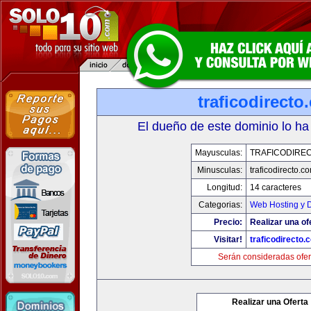
traficodirecto
El dueño de este dominio lo ha
Mayusculas:
TRAFICODIRE
Minusculas:
traficodirecto.c
Longitud:
14 caracteres
Categorias:
Web Hosting y 
Precio:
Realizar una of
Visitar!
traficodirecto.
Serán consideradas ofer
Realizar una Oferta