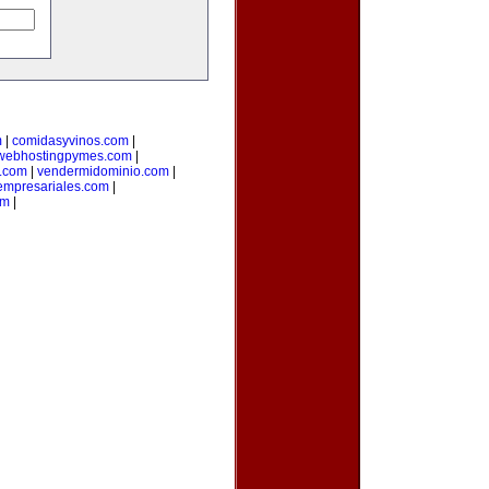
m
|
comidasyvinos.com
|
webhostingpymes.com
|
.com
|
vendermidominio.com
|
empresariales.com
|
om
|