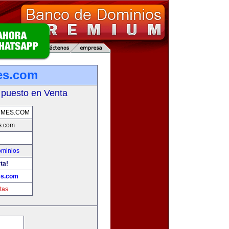
es.com
 puesto en Venta
YMES.COM
s.com
ominios
ta!
es.com
tas