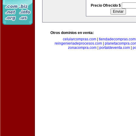
Precio Ofrecido $
Otros dominios en venta:
celularcompras.com
|
tiendadecompras.com
reingenieriadeprocesos.com
|
planetacompra.co
zonacompra.com
|
portaldeventa.com
|
p