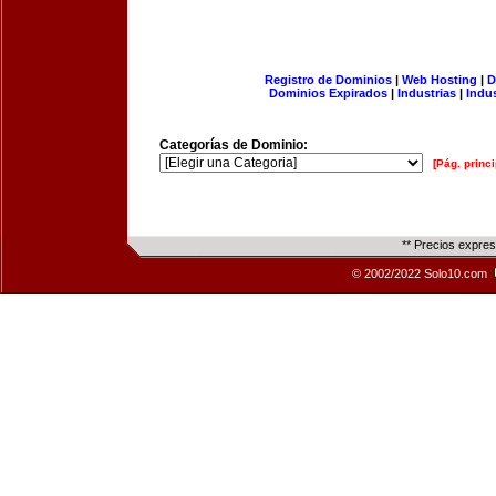
Registro de Dominios
|
Web Hosting
|
D
Dominios Expirados
|
Industrias
|
Indu
Categorías de Dominio:
[Pág. princi
** Precios expre
© 2002/2022 Solo10.com