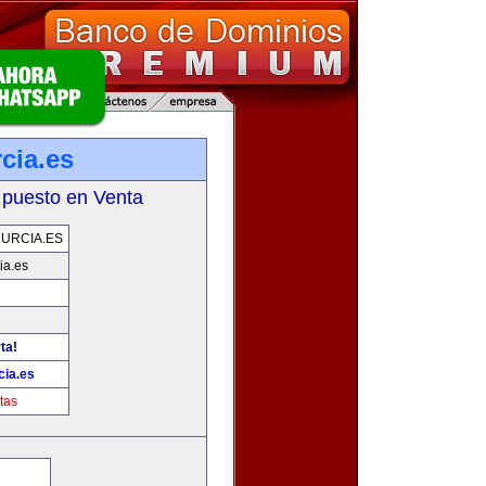
cia.es
 puesto en Venta
URCIA.ES
ia.es
ta!
ia.es
tas