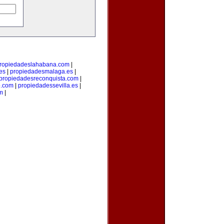
ropiedadeslahabana.com
|
es
|
propiedadesmalaga.es
|
propiedadesreconquista.com
|
o.com
|
propiedadessevilla.es
|
om
|